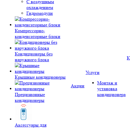
С воздушным
охлаждением
Гидромодули
Компрессорно-
конденсаторные блоки
Кондиционеры без
К
наружного блока
Услуги
Крышные кондиционеры
Монтаж и
Акции
установка
Прецизионные
кондиционера
кондиционеры
Аксессуары для