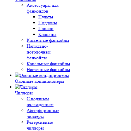
Аксессуары для
фанкойлов
Пульты
Поддоны
Панели
Клапаны
Кассетные фанкойлы
Напольно-
потолочные
фанкойлы
Канальные фанкойлы
Настенные фанкойлы
Оконные кондиционеры
Чиллеры
С водяным
охлаждением
Абсорбционные
чиллеры
Реверсивные
чиллеры