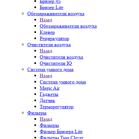
Бризер 4S
Бризер Lite
Обеззараживатели воздуха
Назад
Обеззараживатели воздуха
Клевер
Рециркулятор
Очистители воздуха
Назад
Очистители воздуха
Очистители IQ
Система умного дома
Назад
Система умного дома
Magic Air
Гаджеты
Датчик
Терморегулятор
Фильтры
Назад
Фильтры
Фильтр Бризера Lite
Фильтры Tion Clever