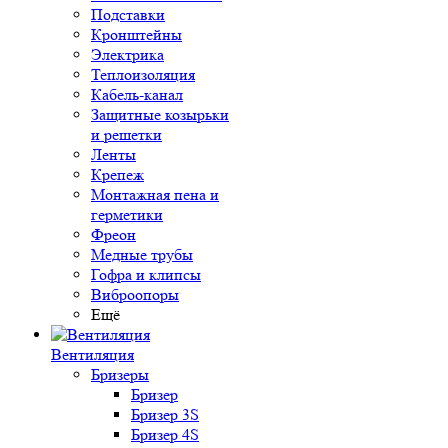
Подставки
Кронштейны
Электрика
Теплоизоляция
Кабель-канал
Защитные козырьки
и решетки
Ленты
Крепеж
Монтажная пена и
герметики
Фреон
Медные трубы
Гофра и клипсы
Виброопоры
Ещё
Вентиляция
Бризеры
Бризер
Бризер 3S
Бризер 4S