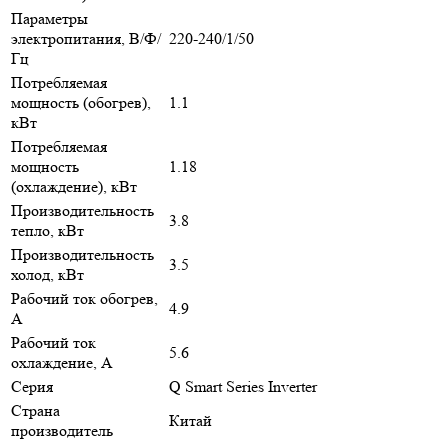
Параметры
электропитания, В/Ф/
220-240/1/50
Гц
Потребляемая
мощность (обогрев),
1.1
кВт
Потребляемая
мощность
1.18
(охлаждение), кВт
Производительность
3.8
тепло, кВт
Производительность
3.5
холод, кВт
Рабочий ток обогрев,
4.9
А
Рабочий ток
5.6
охлаждение, А
Серия
Q Smart Series Inverter
Страна
Китай
производитель