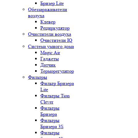
Бризер Lite
Обеззараживатели
воздуха
Клевер
Рециркулятор
Очистители воздуха
Очистители IQ
Система умного дома
Magic Air
Гаджеты
Датчик
Терморегулятор
Фильтры
Фильтр Бризера
Lite
Фильтры Tion
Clever
Фильтры
Бризера
Фильтры
Бризера 3S
Фильтры