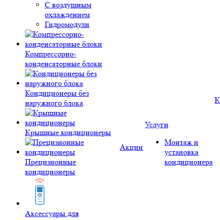
С воздушным
охлаждением
Гидромодули
Компрессорно-
конденсаторные блоки
Кондиционеры без
К
наружного блока
Услуги
Крышные кондиционеры
Монтаж и
Акции
установка
Прецизионные
кондиционера
кондиционеры
Аксессуары для