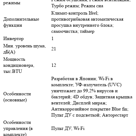
режимы
Турбо режим; Режим сна
Климат-контроль Ifeel;
Дополнительные
противогрибковая автоматическая
функции
просушка внутреннего блока;
самоочистка; таймер
Инвертор
1
Мин. уровень шума,
21
дБ(А)
Мощность
кондиционера,
12
тыс.BTU
Разработан в Японии; Wi-Fi в
комплекте; УФ-излучатель (UVC)
уничтожает до 99,2% вирусов и
Особенности
бактерий; 4D обдув; Защитная крышка
(основные)
вентелей; Дисплей мираж;
Антикоррозийное покрытие Blue fin;
Пульт ДУ с подсветкой; Авторестарт
Особенности
управления (в
Пульт ДУ; Wi-Fi
комплекте)