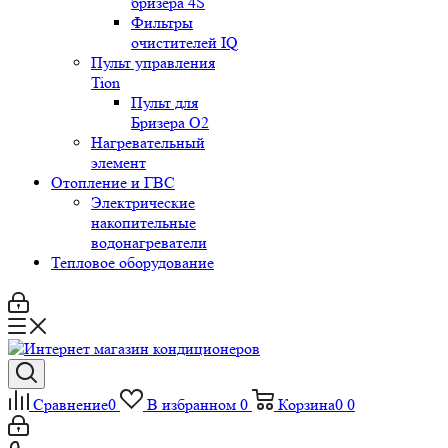
бризера 4S
Фильтры
очистителей IQ
Пульт управления
Tion
Пульт для
Бризера O2
Нагревательный
элемент
Отопление и ГВС
Электрические
накопительные
водонагреватели
Тепловое оборудование
Сравнение
0
В избранном
0
Корзина
0
0