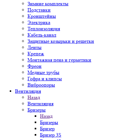
Зимние комплекты
Подставки
Кронштейны
Электрика
Теплоизоляция
Кабель-канал
Защитные козырьки и решетки
Ленты
Крепеж
Монтажная пена и герметики
Фреон
Медные трубы
Гофра и клипсы
Виброопоры
Вентиляция
Назад
Вентиляция
Бризеры
Назад
Бризеры
Бризер
Бризер 3S