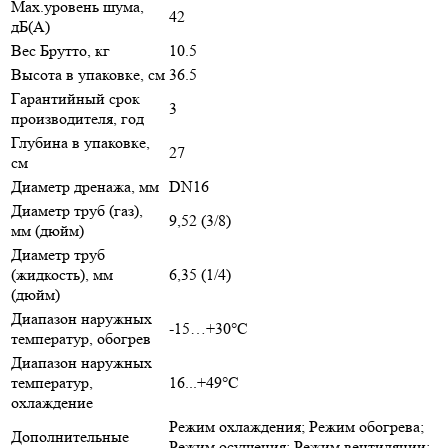
Max.уровень шума,
42
дБ(А)
Вес Брутто, кг
10.5
Высота в упаковке, см
36.5
Гарантийный срок
3
производителя, год
Глубина в упаковке,
27
см
Диаметр дренажа, мм
DN16
Диаметр труб (газ),
9,52 (3/8)
мм (дюйм)
Диаметр труб
(жидкость), мм
6,35 (1/4)
(дюйм)
Диапазон наружных
-15…+30°С
температур, обогрев
Диапазон наружных
температур,
16...+49°С
охлаждение
Режим охлаждения; Режим обогрева;
Дополнительные
Режим осушения; Режим вентиляции;