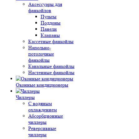
Аксессуары для
фанкойлов
Пульты
Поддоны
Панели
Клапаны
Кассетные фанкойлы
Напольно-
потолочные
фанкойлы
Канальные фанкойлы
Настенные фанкойлы
Оконные кондиционеры
Чиллеры
С водяным
охлаждением
Абсорбционные
чиллеры
Реверсивные
чиллеры