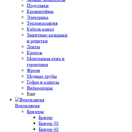
Подставки
Кронштейны
Электрика
Теплоизоляция
Кабель-канал
Защитные козырьки
и решетки
Ленты
Крепеж
Монтажная пена и
герметики
Фреон
Медные трубы
Гофра и клипсы
Виброопоры
Ещё
Вентиляция
Бризеры
Бризер
Бризер 3S
Бризер 4S