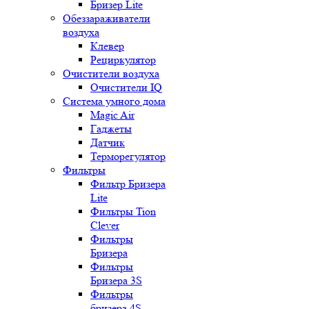
Бризер Lite
Обеззараживатели
воздуха
Клевер
Рециркулятор
Очистители воздуха
Очистители IQ
Система умного дома
Magic Air
Гаджеты
Датчик
Терморегулятор
Фильтры
Фильтр Бризера
Lite
Фильтры Tion
Clever
Фильтры
Бризера
Фильтры
Бризера 3S
Фильтры
бризера 4S