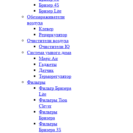
Бризер 4S
Бризер Lite
Обеззараживатели
воздуха
Клевер
Рециркулятор
Очистители воздуха
Очистители IQ
Система умного дома
Magic Air
Гаджеты
Датчик
Терморегулятор
Фильтры
Фильтр Бризера
Lite
Фильтры Tion
Clever
Фильтры
Бризера
Фильтры
Бризера 3S