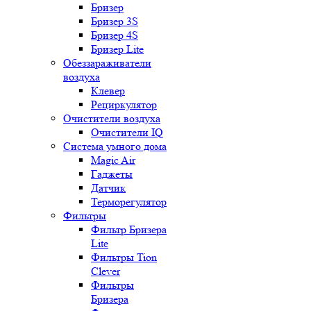
Бризер
Бризер 3S
Бризер 4S
Бризер Lite
Обеззараживатели
воздуха
Клевер
Рециркулятор
Очистители воздуха
Очистители IQ
Система умного дома
Magic Air
Гаджеты
Датчик
Терморегулятор
Фильтры
Фильтр Бризера
Lite
Фильтры Tion
Clever
Фильтры
Бризера