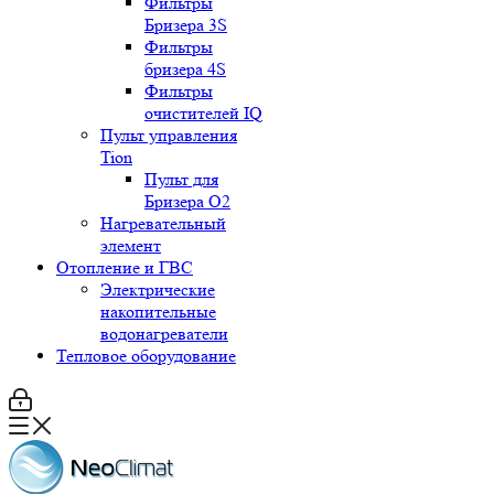
Фильтры
Бризера 3S
Фильтры
бризера 4S
Фильтры
очистителей IQ
Пульт управления
Tion
Пульт для
Бризера O2
Нагревательный
элемент
Отопление и ГВС
Электрические
накопительные
водонагреватели
Тепловое оборудование