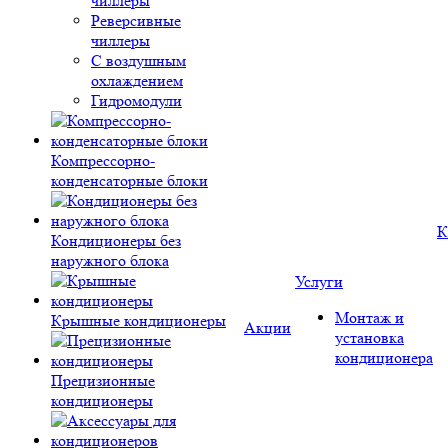
чиллеры
Реверсивные
чиллеры
С воздушным
охлаждением
Гидромодули
Компрессорно-
конденсаторные блоки
К
Кондиционеры без
наружного блока
Услуги
Монтаж и
Крышные кондиционеры
Акции
установка
кондиционера
Прецизионные
кондиционеры