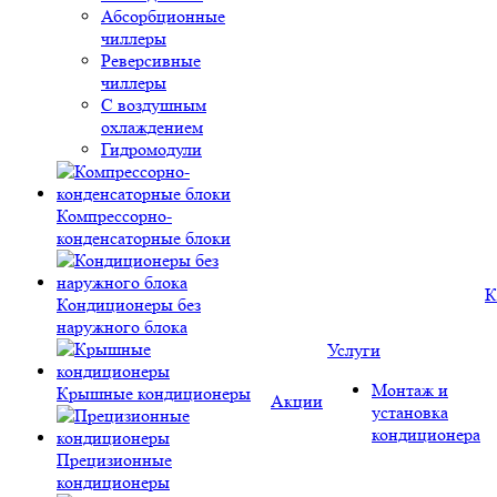
Абсорбционные
чиллеры
Реверсивные
чиллеры
С воздушным
охлаждением
Гидромодули
Компрессорно-
конденсаторные блоки
К
Кондиционеры без
наружного блока
Услуги
Монтаж и
Крышные кондиционеры
Акции
установка
кондиционера
Прецизионные
кондиционеры