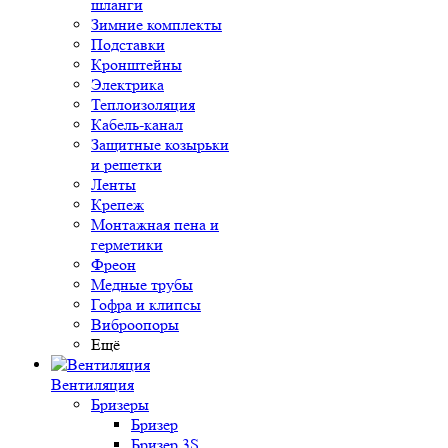
шланги
Зимние комплекты
Подставки
Кронштейны
Электрика
Теплоизоляция
Кабель-канал
Защитные козырьки
и решетки
Ленты
Крепеж
Монтажная пена и
герметики
Фреон
Медные трубы
Гофра и клипсы
Виброопоры
Ещё
Вентиляция
Бризеры
Бризер
Бризер 3S