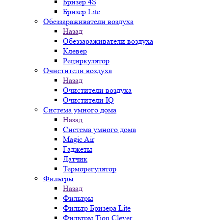
Бризер 4S
Бризер Lite
Обеззараживатели воздуха
Назад
Обеззараживатели воздуха
Клевер
Рециркулятор
Очистители воздуха
Назад
Очистители воздуха
Очистители IQ
Система умного дома
Назад
Система умного дома
Magic Air
Гаджеты
Датчик
Терморегулятор
Фильтры
Назад
Фильтры
Фильтр Бризера Lite
Фильтры Tion Clever