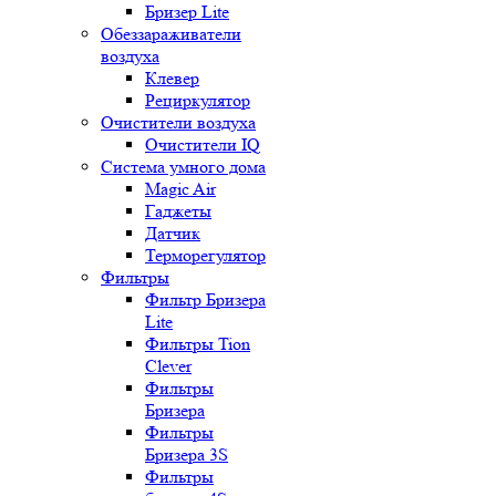
Бризер Lite
Обеззараживатели
воздуха
Клевер
Рециркулятор
Очистители воздуха
Очистители IQ
Система умного дома
Magic Air
Гаджеты
Датчик
Терморегулятор
Фильтры
Фильтр Бризера
Lite
Фильтры Tion
Clever
Фильтры
Бризера
Фильтры
Бризера 3S
Фильтры