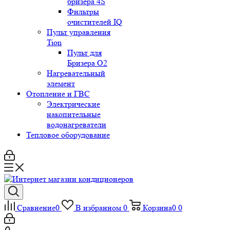
бризера 4S
Фильтры
очистителей IQ
Пульт управления
Tion
Пульт для
Бризера O2
Нагревательный
элемент
Отопление и ГВС
Электрические
накопительные
водонагреватели
Тепловое оборудование
Сравнение
0
В избранном
0
Корзина
0
0