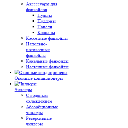
Аксессуары для
фанкойлов
Пульты
Поддоны
Панели
Клапаны
Кассетные фанкойлы
Напольно-
потолочные
фанкойлы
Канальные фанкойлы
Настенные фанкойлы
Оконные кондиционеры
Чиллеры
С водяным
охлаждением
Абсорбционные
чиллеры
Реверсивные
чиллеры