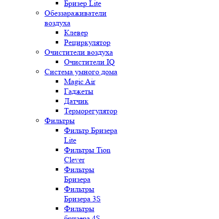
Бризер Lite
Обеззараживатели
воздуха
Клевер
Рециркулятор
Очистители воздуха
Очистители IQ
Система умного дома
Magic Air
Гаджеты
Датчик
Терморегулятор
Фильтры
Фильтр Бризера
Lite
Фильтры Tion
Clever
Фильтры
Бризера
Фильтры
Бризера 3S
Фильтры
бризера 4S