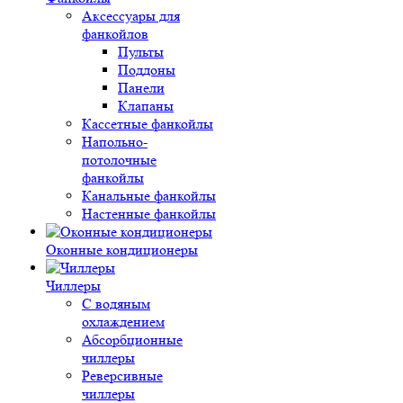
Аксессуары для
фанкойлов
Пульты
Поддоны
Панели
Клапаны
Кассетные фанкойлы
Напольно-
потолочные
фанкойлы
Канальные фанкойлы
Настенные фанкойлы
Оконные кондиционеры
Чиллеры
С водяным
охлаждением
Абсорбционные
чиллеры
Реверсивные
чиллеры