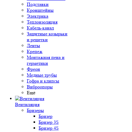
Подставки
Кронштейны
Электрика
Теплоизоляция
Кабель-канал
Защитные козырьки
и решетки
Ленты
Крепеж
Монтажная пена и
герметики
Фреон
Медные трубы
Гофра и клипсы
Виброопоры
Ещё
Вентиляция
Бризеры
Бризер
Бризер 3S
Бризер 4S