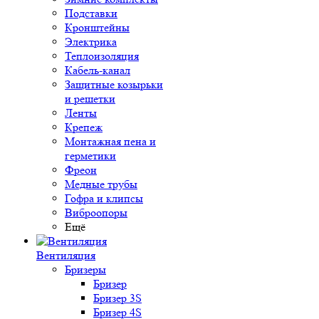
Подставки
Кронштейны
Электрика
Теплоизоляция
Кабель-канал
Защитные козырьки
и решетки
Ленты
Крепеж
Монтажная пена и
герметики
Фреон
Медные трубы
Гофра и клипсы
Виброопоры
Ещё
Вентиляция
Бризеры
Бризер
Бризер 3S
Бризер 4S