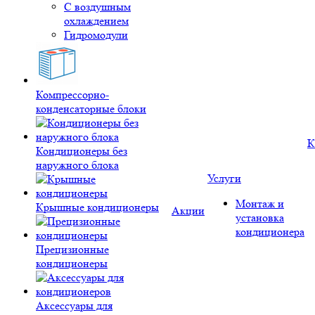
С воздушным
охлаждением
Гидромодули
Компрессорно-
конденсаторные блоки
К
Кондиционеры без
наружного блока
Услуги
Монтаж и
Крышные кондиционеры
Акции
установка
кондиционера
Прецизионные
кондиционеры
Аксессуары для