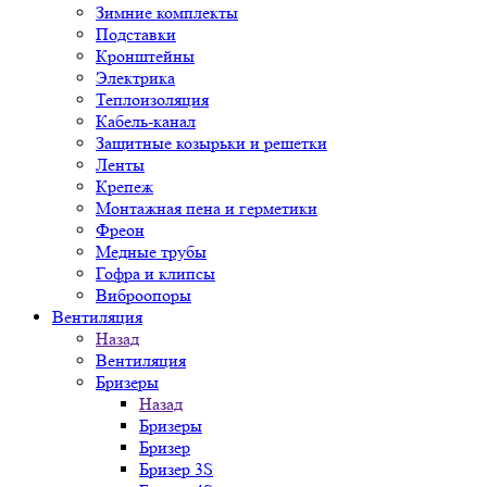
Зимние комплекты
Подставки
Кронштейны
Электрика
Теплоизоляция
Кабель-канал
Защитные козырьки и решетки
Ленты
Крепеж
Монтажная пена и герметики
Фреон
Медные трубы
Гофра и клипсы
Виброопоры
Вентиляция
Назад
Вентиляция
Бризеры
Назад
Бризеры
Бризер
Бризер 3S