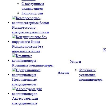
С воздушным
охлаждением
Гидромодули
Компрессорно-
конденсаторные блоки
Кондиционеры без
К
наружного блока
Услуги
Крышные кондиционеры
Монтаж и
Акции
установка
Прецизионные
кондиционера
кондиционеры
Аксессуары для
кондиционеров