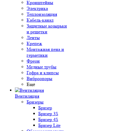
Кронштейны
Электрика
Теплоизоляция
Кабель-канал
Защитные козырьки
и решетки
Ленты
Крепеж
Монтажная пена и
герметики
Фреон
Медные трубы
Гофра и клипсы
Виброопоры
Ещё
Вентиляция
Бризеры
Бризер
Бризер 3S
Бризер 4S
Бризер Lite