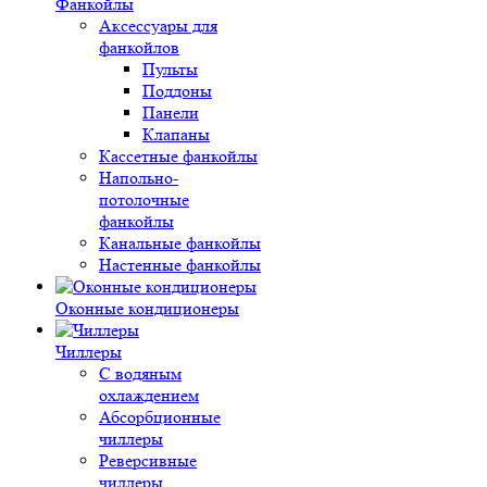
Фанкойлы
Аксессуары для
фанкойлов
Пульты
Поддоны
Панели
Клапаны
Кассетные фанкойлы
Напольно-
потолочные
фанкойлы
Канальные фанкойлы
Настенные фанкойлы
Оконные кондиционеры
Чиллеры
С водяным
охлаждением
Абсорбционные
чиллеры
Реверсивные
чиллеры