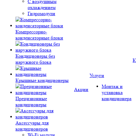
С воздушным
охлаждением
Гидромодули
Компрессорно-
конденсаторные блоки
Кондиционеры без
К
наружного блока
Услуги
Крышные кондиционеры
Монтаж и
Акции
установка
Прецизионные
кондиционера
кондиционеры
Аксессуары для
кондиционеров
Wi-Fi модули