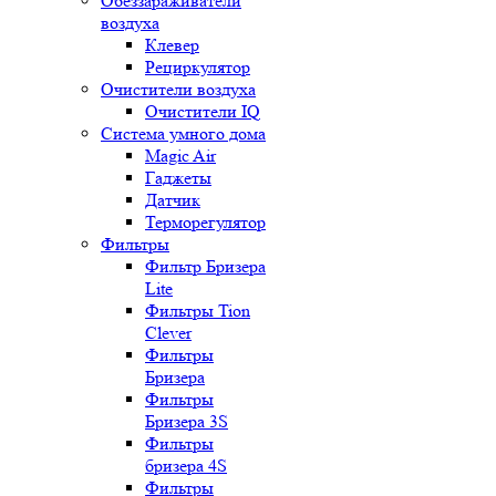
Обеззараживатели
воздуха
Клевер
Рециркулятор
Очистители воздуха
Очистители IQ
Система умного дома
Magic Air
Гаджеты
Датчик
Терморегулятор
Фильтры
Фильтр Бризера
Lite
Фильтры Tion
Clever
Фильтры
Бризера
Фильтры
Бризера 3S
Фильтры
бризера 4S
Фильтры