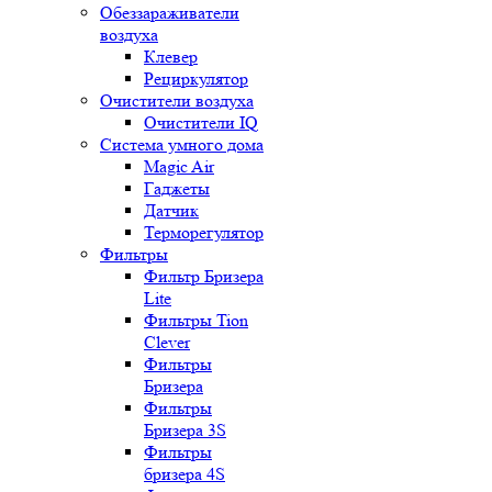
Обеззараживатели
воздуха
Клевер
Рециркулятор
Очистители воздуха
Очистители IQ
Система умного дома
Magic Air
Гаджеты
Датчик
Терморегулятор
Фильтры
Фильтр Бризера
Lite
Фильтры Tion
Clever
Фильтры
Бризера
Фильтры
Бризера 3S
Фильтры
бризера 4S