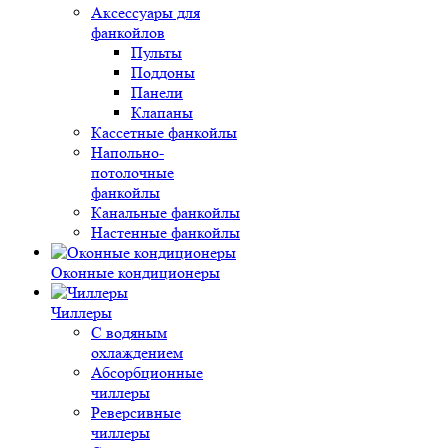
Аксессуары для
фанкойлов
Пульты
Поддоны
Панели
Клапаны
Кассетные фанкойлы
Напольно-
потолочные
фанкойлы
Канальные фанкойлы
Настенные фанкойлы
Оконные кондиционеры
Чиллеры
С водяным
охлаждением
Абсорбционные
чиллеры
Реверсивные
чиллеры