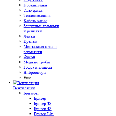
Кронштейны
Электрика
Теплоизоляция
Кабель-канал
Защитные козырьки
и решетки
Ленты
Крепеж
Монтажная пена и
герметики
Фреон
Медные трубы
Гофра и клипсы
Виброопоры
Ещё
Вентиляция
Бризеры
Бризер
Бризер 3S
Бризер 4S
Бризер Lite