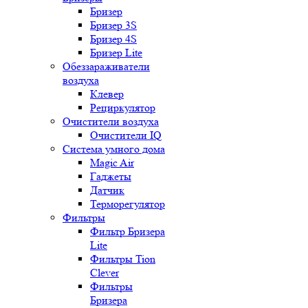
Бризер
Бризер 3S
Бризер 4S
Бризер Lite
Обеззараживатели
воздуха
Клевер
Рециркулятор
Очистители воздуха
Очистители IQ
Система умного дома
Magic Air
Гаджеты
Датчик
Терморегулятор
Фильтры
Фильтр Бризера
Lite
Фильтры Tion
Clever
Фильтры
Бризера