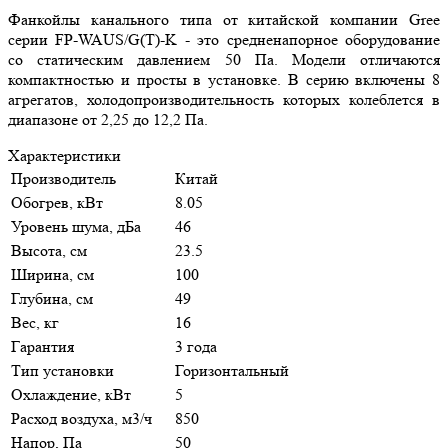
Фанкойлы канального типа от китайской компании Gree
серии FP-WAUS/G(T)-K - это средненапорное оборудование
со статическим давлением 50 Па. Модели отличаются
компактностью и просты в установке. В серию включены 8
агрегатов, холодопроизводительность которых колеблется в
диапазоне от 2,25 до 12,2 Па.
Характеристики
Производитель
Китай
Обогрев, кВт
8.05
Уровень шума, дБа
46
Высота, см
23.5
Ширина, см
100
Глубина, см
49
Вес, кг
16
Гарантия
3 года
Тип установки
Горизонтальный
Охлаждение, кВт
5
Расход воздуха, м3/ч
850
Напор, Па
50