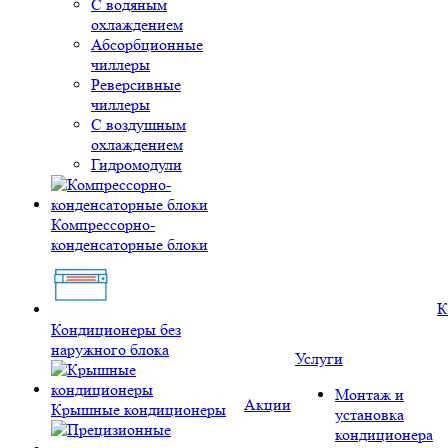
С водяным
охлаждением
Абсорбционные
чиллеры
Реверсивные
чиллеры
С воздушным
охлаждением
Гидромодули
Компрессорно-
конденсаторные блоки
К
Кондиционеры без
наружного блока
Услуги
Монтаж и
Акции
Крышные кондиционеры
установка
кондиционера