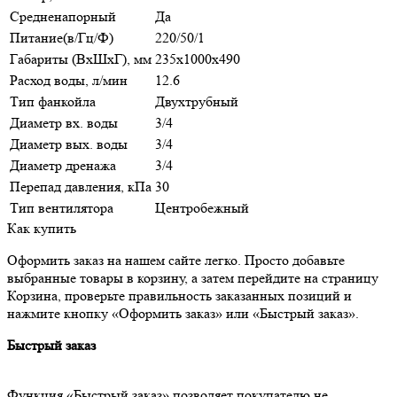
Средненапорный
Да
Питание(в/Гц/Ф)
220/50/1
Габариты (ВxШxГ), мм
235х1000х490
Расход воды, л/мин
12.6
Тип фанкойла
Двухтрубный
Диаметр вх. воды
3/4
Диаметр вых. воды
3/4
Диаметр дренажа
3/4
Перепад давления, кПа
30
Тип вентилятора
Центробежный
Как купить
Оформить заказ на нашем сайте легко. Просто добавьте
выбранные товары в корзину, а затем перейдите на страницу
Корзина, проверьте правильность заказанных позиций и
нажмите кнопку «Оформить заказ» или «Быстрый заказ».
Быстрый заказ
Функция «Быстрый заказ» позволяет покупателю не