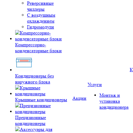
Реверсивные
чиллеры
С воздушным
охлаждением
Гидромодули
Компрессорно-
конденсаторные блоки
К
Кондиционеры без
наружного блока
Услуги
Монтаж и
Акции
Крышные кондиционеры
установка
кондиционера
Прецизионные
кондиционеры