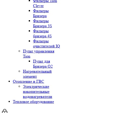
Фильтры Tion
Clever
Фильтры
Бризера
Фильтры
Бризера 3S
Фильтры
бризера 4S
Фильтры
очистителей IQ
Пульт управления
Tion
Пульт для
Бризера O2
Нагревательный
элемент
Отопление и ГВС
Электрические
накопительные
водонагреватели
Тепловое оборудование