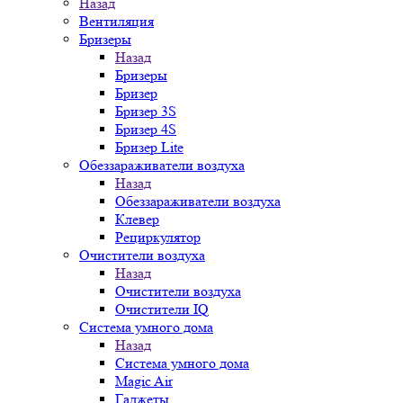
Назад
Вентиляция
Бризеры
Назад
Бризеры
Бризер
Бризер 3S
Бризер 4S
Бризер Lite
Обеззараживатели воздуха
Назад
Обеззараживатели воздуха
Клевер
Рециркулятор
Очистители воздуха
Назад
Очистители воздуха
Очистители IQ
Система умного дома
Назад
Система умного дома
Magic Air
Гаджеты