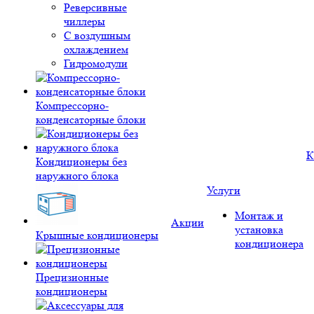
Реверсивные
чиллеры
С воздушным
охлаждением
Гидромодули
Компрессорно-
конденсаторные блоки
К
Кондиционеры без
наружного блока
Услуги
Монтаж и
Акции
установка
Крышные кондиционеры
кондиционера
Прецизионные
кондиционеры