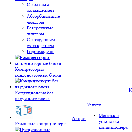
С водяным
охлаждением
Абсорбционные
чиллеры
Реверсивные
чиллеры
С воздушным
охлаждением
Гидромодули
Компрессорно-
конденсаторные блоки
К
Кондиционеры без
наружного блока
Услуги
Монтаж и
Акции
установка
Крышные кондиционеры
кондиционера