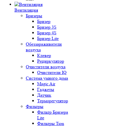
Вентиляция
Бризеры
Бризер
Бризер 3S
Бризер 4S
Бризер Lite
Обеззараживатели
воздуха
Клевер
Рециркулятор
Очистители воздуха
Очистители IQ
Система умного дома
Magic Air
Гаджеты
Датчик
Терморегулятор
Фильтры
Фильтр Бризера
Lite
Фильтры Tion