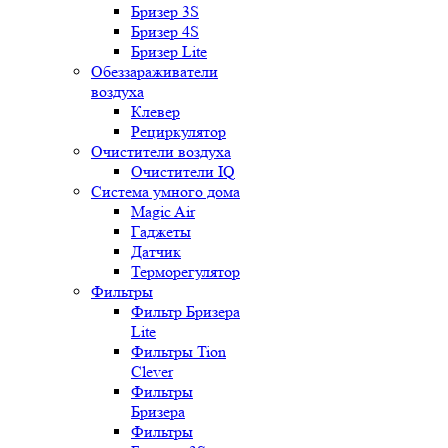
Бризер 3S
Бризер 4S
Бризер Lite
Обеззараживатели
воздуха
Клевер
Рециркулятор
Очистители воздуха
Очистители IQ
Система умного дома
Magic Air
Гаджеты
Датчик
Терморегулятор
Фильтры
Фильтр Бризера
Lite
Фильтры Tion
Clever
Фильтры
Бризера
Фильтры