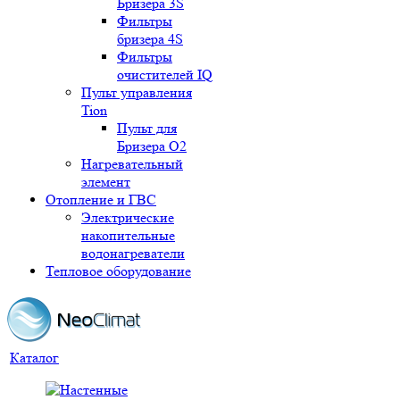
Бризера 3S
Фильтры
бризера 4S
Фильтры
очистителей IQ
Пульт управления
Tion
Пульт для
Бризера O2
Нагревательный
элемент
Отопление и ГВС
Электрические
накопительные
водонагреватели
Тепловое оборудование
Каталог