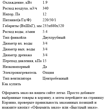
Охлаждение, кВт
1.9
Расход воздуха, м3/ч
340
Напор, Па
12
Питание(в/Гц/Ф)
220/50/1
Габариты (ВxШxГ), мм
235x680x520
Расход воды, л/мин
5.4
Тип фанкойла
Двухтрубный
Диаметр вх. воды
3/4
Диаметр вых. воды
3/4
Диаметр дренажа
3/4
Перепад давления, кПа
15
Низконапорный
Да
Электронагреватель
Опция
Тип вентилятора
Центробежный
Как купить
Оформить заказ на нашем сайте легко. Просто добавьте
выбранные товары в корзину, а затем перейдите на страницу
Корзина, проверьте правильность заказанных позиций и
нажмите кнопку «Оформить заказ» или «Быстрый заказ».