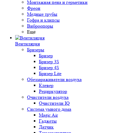
Монтажная пена и герметики
Фреон
Медные трубы
Гофра и клипсы
Виброопоры
Ещё
Вентиляция
Бризеры
Бризер
Бризер 3S
Бризер 4S
Бризер Lite
Обеззараживатели воздуха
Клевер
Рециркулятор
Очистители воздуха
Очистители IQ
Система умного дома
Magic Air
Гаджеты
Датчик
Терморегулятор