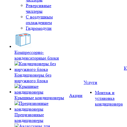
Реверсивные
чиллеры
С воздушным
охлаждением
Гидромодули
Компрессорно-
конденсаторные блоки
К
Кондиционеры без
наружного блока
Услуги
Монтаж и
Акции
Крышные кондиционеры
установка
кондиционера
Прецизионные
кондиционеры