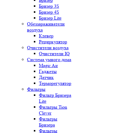
Бризер
Бризер 3S
Бризер 4S
Бризер Lite
Обеззараживатели
воздуха
Клевер
Рециркулятор
Очистители воздуха
Очистители IQ
Система умного дома
Magic Air
Гаджеты
Датчик
Терморегулятор
Фильтры
Фильтр Бризера
Lite
Фильтры Tion
Clever
Фильтры
Бризера
Фильтры