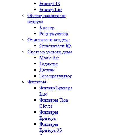
Бризер 4S
Бризер Lite
Обеззараживатели
воздуха
Клевер
Рециркулятор
Очистители воздуха
Очистители IQ
Система умного дома
Magic Air
Гаджеты
Датчик
Терморегулятор
Фильтры
Фильтр Бризера
Lite
Фильтры Tion
Clever
Фильтры
Бризера
Фильтры
Бризера 3S