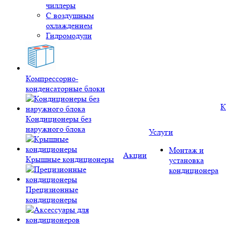
чиллеры
С воздушным
охлаждением
Гидромодули
Компрессорно-
конденсаторные блоки
К
Кондиционеры без
наружного блока
Услуги
Монтаж и
Акции
Крышные кондиционеры
установка
кондиционера
Прецизионные
кондиционеры