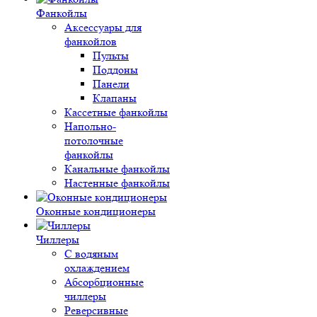
Фанкойлы
Аксессуары для
фанкойлов
Пульты
Поддоны
Панели
Клапаны
Кассетные фанкойлы
Напольно-
потолочные
фанкойлы
Канальные фанкойлы
Настенные фанкойлы
Оконные кондиционеры
Чиллеры
С водяным
охлаждением
Абсорбционные
чиллеры
Реверсивные