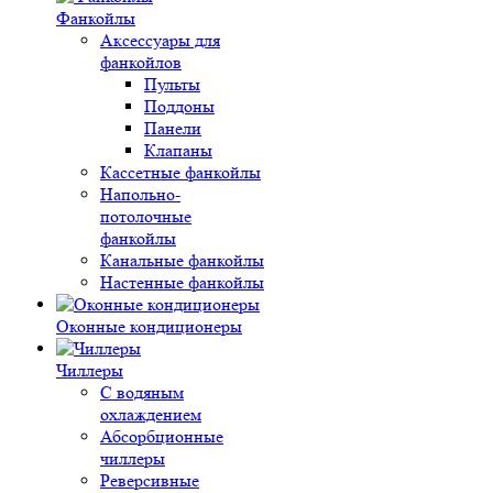
Фанкойлы
Аксессуары для
фанкойлов
Пульты
Поддоны
Панели
Клапаны
Кассетные фанкойлы
Напольно-
потолочные
фанкойлы
Канальные фанкойлы
Настенные фанкойлы
Оконные кондиционеры
Чиллеры
С водяным
охлаждением
Абсорбционные
чиллеры
Реверсивные