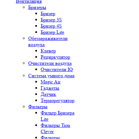
Вентиляция
Бризеры
Бризер
Бризер 3S
Бризер 4S
Бризер Lite
Обеззараживатели
воздуха
Клевер
Рециркулятор
Очистители воздуха
Очистители IQ
Система умного дома
Magic Air
Гаджеты
Датчик
Терморегулятор
Фильтры
Фильтр Бризера
Lite
Фильтры Tion
Clever
Фильтры