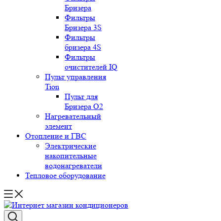
Бризера
Фильтры
Бризера 3S
Фильтры
бризера 4S
Фильтры
очистителей IQ
Пульт управления
Tion
Пульт для
Бризера O2
Нагревательный
элемент
Отопление и ГВС
Электрические
накопительные
водонагреватели
Тепловое оборудование