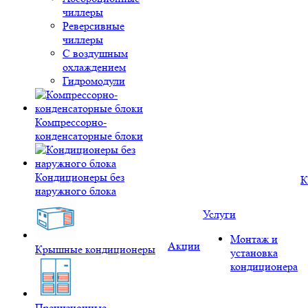
чиллеры
Реверсивные
чиллеры
С воздушным
охлаждением
Гидромодули
Компрессорно-
конденсаторные блоки
Кондиционеры без
К
наружного блока
Услуги
Монтаж и
Акции
Крышные кондиционеры
установка
кондиционера
Прецизионные