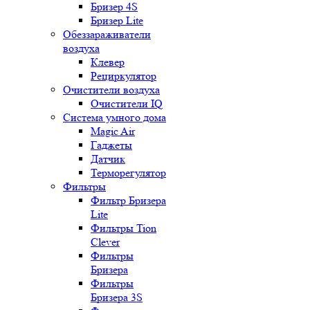
Бризер 4S
Бризер Lite
Обеззараживатели
воздуха
Клевер
Рециркулятор
Очистители воздуха
Очистители IQ
Система умного дома
Magic Air
Гаджеты
Датчик
Терморегулятор
Фильтры
Фильтр Бризера
Lite
Фильтры Tion
Clever
Фильтры
Бризера
Фильтры
Бризера 3S