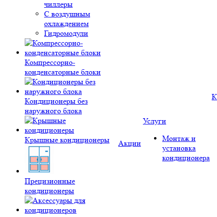
чиллеры
С воздушным
охлаждением
Гидромодули
Компрессорно-
конденсаторные блоки
К
Кондиционеры без
наружного блока
Услуги
Монтаж и
Крышные кондиционеры
Акции
установка
кондиционера
Прецизионные
кондиционеры