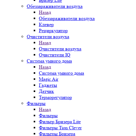
Бризер Lite
Обеззараживатели воздуха
Назад
Обеззараживатели воздуха
Клевер
Рециркулятор
Очистители воздуха
Назад
Очистители воздуха
Очистители IQ
Система умного дома
Назад
Система умного дома
Magic Air
Гаджеты
Датчик
Терморегулятор
Фильтры
Назад
Фильтры
Фильтр Бризера Lite
Фильтры Tion Clever
Фильтры Бризера