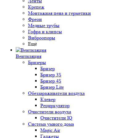
Ленты
Крепеж
Монтажная пена и герметики
Фреон
Медные трубы
Гофра и клипсы
Виброопоры
Ещё
Вентиляция
Бризеры
Бризер
Бризер 3S
Бризер 4S
Бризер Lite
Обеззараживатели воздуха
Клевер
Рециркулятор
Очистители воздуха
Очистители IQ
Система умного дома
Magic Air
Гаджеты