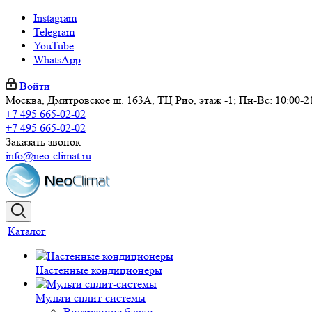
Instagram
Telegram
YouTube
WhatsApp
Войти
Москва, Дмитровское ш. 163А, ТЦ Рио, этаж -1; Пн-Вс: 10:00-2
+7 495 665-02-02
+7 495 665-02-02
Заказать звонок
info@neo-climat.ru
Каталог
Настенные кондиционеры
Мульти сплит-системы
Внутренние блоки