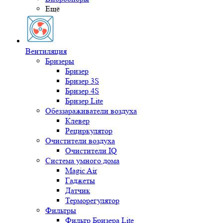
Ещё
Вентиляция
Бризеры
Бризер
Бризер 3S
Бризер 4S
Бризер Lite
Обеззараживатели воздуха
Клевер
Рециркулятор
Очистители воздуха
Очистители IQ
Система умного дома
Magic Air
Гаджеты
Датчик
Терморегулятор
Фильтры
Фильтр Бризера Lite