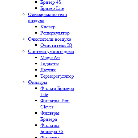
Бризер 4S
Бризер Lite
Обеззараживатели
воздуха
Клевер
Рециркулятор
Очистители воздуха
Очистители IQ
Система умного дома
Magic Air
Гаджеты
Датчик
Терморегулятор
Фильтры
Фильтр Бризера
Lite
Фильтры Tion
Clever
Фильтры
Бризера
Фильтры
Бризера 3S
Фильтры