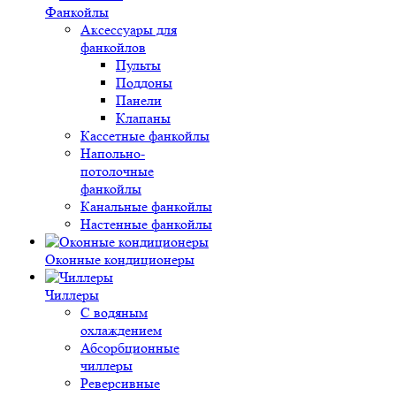
Фанкойлы
Аксессуары для
фанкойлов
Пульты
Поддоны
Панели
Клапаны
Кассетные фанкойлы
Напольно-
потолочные
фанкойлы
Канальные фанкойлы
Настенные фанкойлы
Оконные кондиционеры
Чиллеры
С водяным
охлаждением
Абсорбционные
чиллеры
Реверсивные