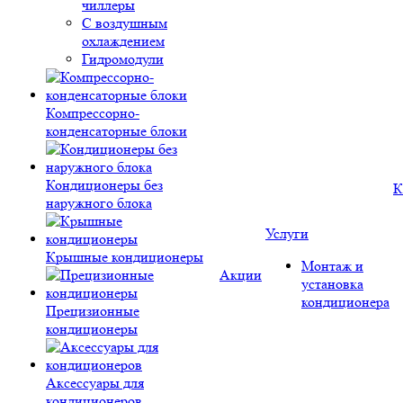
чиллеры
С воздушным
охлаждением
Гидромодули
Компрессорно-
конденсаторные блоки
Кондиционеры без
К
наружного блока
Услуги
Крышные кондиционеры
Монтаж и
Акции
установка
кондиционера
Прецизионные
кондиционеры
Аксессуары для
кондиционеров