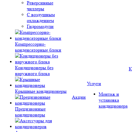
Реверсивные
чиллеры
С воздушным
охлаждением
Гидромодули
Компрессорно-
конденсаторные блоки
Кондиционеры без
К
наружного блока
Услуги
Крышные кондиционеры
Монтаж и
Акции
установка
кондиционера
Прецизионные
кондиционеры