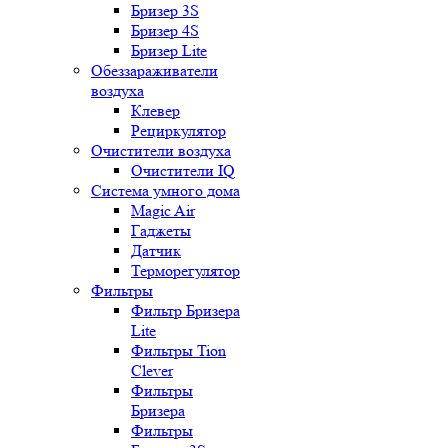
Бризер 3S
Бризер 4S
Бризер Lite
Обеззараживатели
воздуха
Клевер
Рециркулятор
Очистители воздуха
Очистители IQ
Система умного дома
Magic Air
Гаджеты
Датчик
Терморегулятор
Фильтры
Фильтр Бризера
Lite
Фильтры Tion
Clever
Фильтры
Бризера
Фильтры