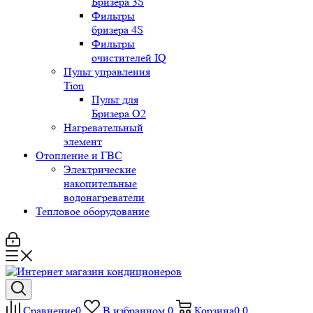
Бризера 3S
Фильтры
бризера 4S
Фильтры
очистителей IQ
Пульт управления
Tion
Пульт для
Бризера O2
Нагревательный
элемент
Отопление и ГВС
Электрические
накопительные
водонагреватели
Тепловое оборудование
Сравнение
0
В избранном
0
Корзина
0
0