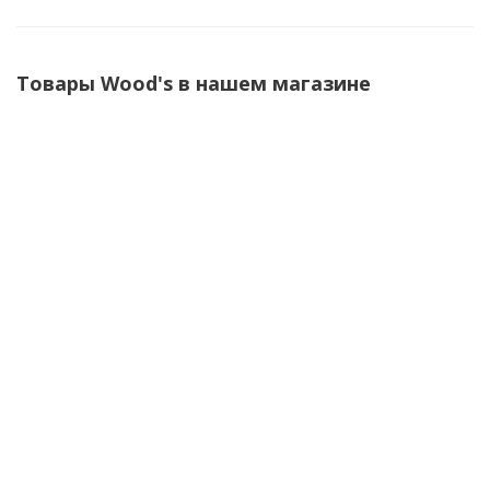
Товары Wood's в нашем магазине
Мобильный кондиционер Wood's Cortina Silent 9K Eco
113 240
руб.
/шт