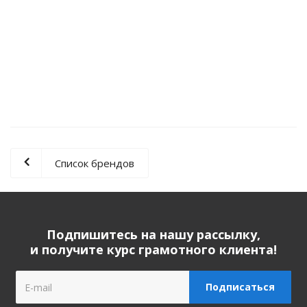
Мобильный кондиционер Wood's AC Milan 7K WiFi Smart
73 435
руб.
/шт
Список брендов
Подпишитесь на нашу рассылку,
и получите курс грамотного клиента!