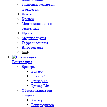
Защитные козырьки
и решетки
Ленты
Крепеж
Монтажная пена и
герметики
Фреон
Медные трубы
Гофра и клипсы
Виброопоры
Ещё
Вентиляция
Бризеры
Бризер
Бризер 3S
Бризер 4S
Бризер Lite
Обеззараживатели
воздуха
Клевер
Рециркулятор