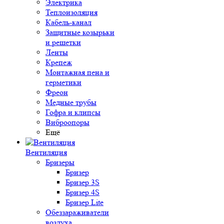
Электрика
Теплоизоляция
Кабель-канал
Защитные козырьки
и решетки
Ленты
Крепеж
Монтажная пена и
герметики
Фреон
Медные трубы
Гофра и клипсы
Виброопоры
Ещё
Вентиляция
Бризеры
Бризер
Бризер 3S
Бризер 4S
Бризер Lite
Обеззараживатели
воздуха