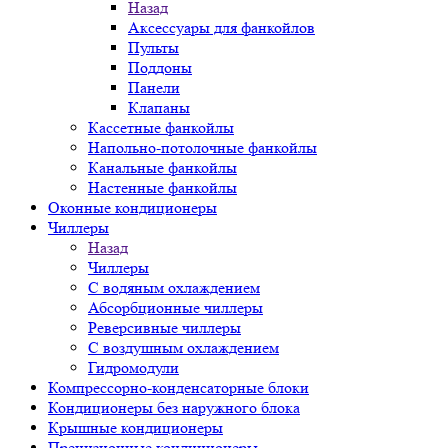
Назад
Аксессуары для фанкойлов
Пульты
Поддоны
Панели
Клапаны
Кассетные фанкойлы
Напольно-потолочные фанкойлы
Канальные фанкойлы
Настенные фанкойлы
Оконные кондиционеры
Чиллеры
Назад
Чиллеры
С водяным охлаждением
Абсорбционные чиллеры
Реверсивные чиллеры
С воздушным охлаждением
Гидромодули
Компрессорно-конденсаторные блоки
Кондиционеры без наружного блока
Крышные кондиционеры
Прецизионные кондиционеры