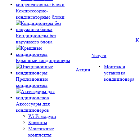
Компрессорно-
конденсаторные блоки
Кондиционеры без
К
наружного блока
Услуги
Крышные кондиционеры
Монтаж и
Акции
установка
Прецизионные
кондиционера
кондиционеры
Аксессуары для
кондиционеров
Wi-Fi модули
Корзины
Монтажные
комплекты