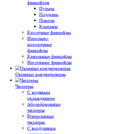
фанкойлов
Пульты
Поддоны
Панели
Клапаны
Кассетные фанкойлы
Напольно-
потолочные
фанкойлы
Канальные фанкойлы
Настенные фанкойлы
Оконные кондиционеры
Чиллеры
С водяным
охлаждением
Абсорбционные
чиллеры
Реверсивные
чиллеры
С воздушным