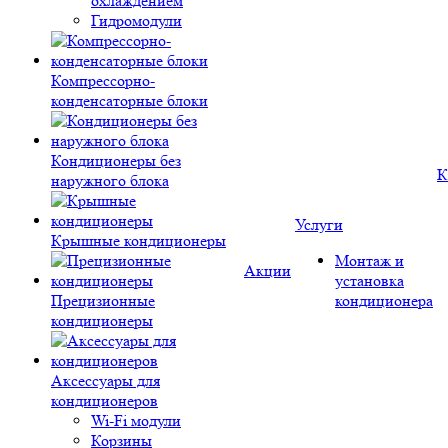
охлаждением
Гидромодули
Компрессорно-
конденсаторные блоки
Кондиционеры без
К
наружного блока
Услуги
Крышные кондиционеры
Монтаж и
Акции
установка
Прецизионные
кондиционера
кондиционеры
Аксессуары для
кондиционеров
Wi-Fi модули
Корзины