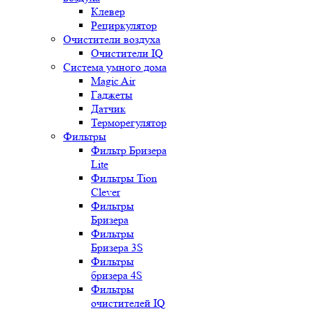
Клевер
Рециркулятор
Очистители воздуха
Очистители IQ
Система умного дома
Magic Air
Гаджеты
Датчик
Терморегулятор
Фильтры
Фильтр Бризера
Lite
Фильтры Tion
Clever
Фильтры
Бризера
Фильтры
Бризера 3S
Фильтры
бризера 4S
Фильтры
очистителей IQ