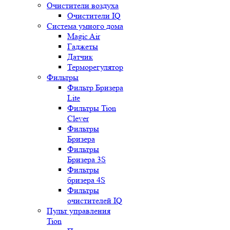
Очистители воздуха
Очистители IQ
Система умного дома
Magic Air
Гаджеты
Датчик
Терморегулятор
Фильтры
Фильтр Бризера
Lite
Фильтры Tion
Clever
Фильтры
Бризера
Фильтры
Бризера 3S
Фильтры
бризера 4S
Фильтры
очистителей IQ
Пульт управления
Tion