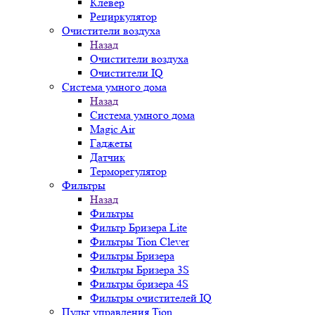
Клевер
Рециркулятор
Очистители воздуха
Назад
Очистители воздуха
Очистители IQ
Система умного дома
Назад
Система умного дома
Magic Air
Гаджеты
Датчик
Терморегулятор
Фильтры
Назад
Фильтры
Фильтр Бризера Lite
Фильтры Tion Clever
Фильтры Бризера
Фильтры Бризера 3S
Фильтры бризера 4S
Фильтры очистителей IQ
Пульт управления Tion