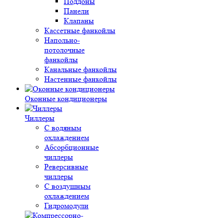
Поддоны
Панели
Клапаны
Кассетные фанкойлы
Напольно-
потолочные
фанкойлы
Канальные фанкойлы
Настенные фанкойлы
Оконные кондиционеры
Чиллеры
С водяным
охлаждением
Абсорбционные
чиллеры
Реверсивные
чиллеры
С воздушным
охлаждением
Гидромодули