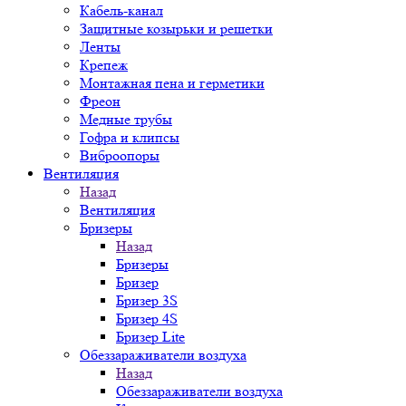
Кабель-канал
Защитные козырьки и решетки
Ленты
Крепеж
Монтажная пена и герметики
Фреон
Медные трубы
Гофра и клипсы
Виброопоры
Вентиляция
Назад
Вентиляция
Бризеры
Назад
Бризеры
Бризер
Бризер 3S
Бризер 4S
Бризер Lite
Обеззараживатели воздуха
Назад
Обеззараживатели воздуха