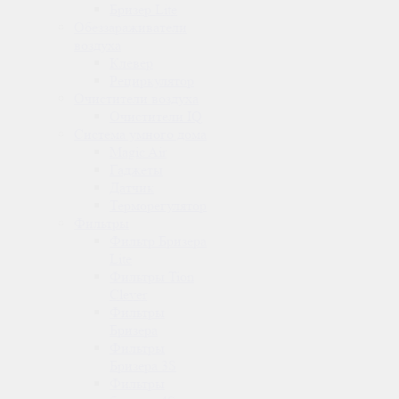
Бризер Lite
Обеззараживатели
воздуха
Клевер
Рециркулятор
Очистители воздуха
Очистители IQ
Система умного дома
Magic Air
Гаджеты
Датчик
Терморегулятор
Фильтры
Фильтр Бризера
Lite
Фильтры Tion
Clever
Фильтры
Бризера
Фильтры
Бризера 3S
Фильтры