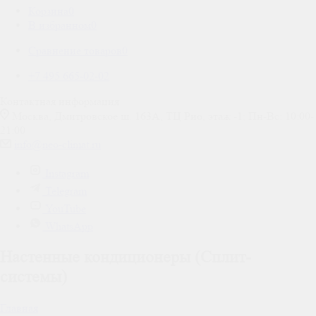
Корзина
0
В избранном
0
Сравнение товаров
0
+7 495 665-02-02
Контактная информация
Москва, Дмитровское ш. 163А, ТЦ Рио, этаж -1; Пн-Вс: 10:00-
21:00
info@neo-climat.ru
Instagram
Telegram
YouTube
WhatsApp
Настенные кондиционеры (Сплит-
системы)
Главная