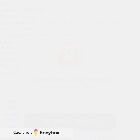
Много
Артикул: SRK35ZSP-W1
Цена по запросу
Наши менеджеры обязательно свяжутся с вами и уточнят
условия заказа
Сплит-система Mitsubishi Heavy Industries SRK25ZSP-W1
Много
Артикул: SRK25ZSP-W1
Цена по запросу
Наши менеджеры обязательно свяжутся с вами и уточнят
условия заказа
Сделано в