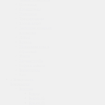
Подставки
Кронштейны
Электрика
Теплоизоляция
Кабель-канал
Защитные козырьки
и решетки
Ленты
Крепеж
Монтажная пена и
герметики
Фреон
Медные трубы
Гофра и клипсы
Виброопоры
Ещё
Вентиляция
Бризеры
Бризер
Бризер 3S
Бризер 4S