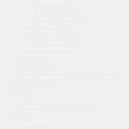
Фильтры Бризера
Фильтры Бризера 3S
Фильтры бризера 4S
Фильтры очистителей IQ
Пульт управления Tion
Назад
Пульт управления Tion
Пульт для Бризера O2
Нагревательный элемент
Отопление и ГВС
Назад
Отопление и ГВС
Электрические накопительные водонагреватели
Тепловое оборудование
Акции
Услуги
Назад
Услуги
Монтаж и установка кондиционера
Как купить
Назад
Как купить