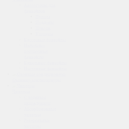
Аксессуары для
фанкойлов
Пульты
Поддоны
Панели
Клапаны
Кассетные фанкойлы
Напольно-
потолочные
фанкойлы
Канальные фанкойлы
Настенные фанкойлы
Оконные кондиционеры
Чиллеры
С водяным
охлаждением
Абсорбционные
чиллеры
Реверсивные
чиллеры