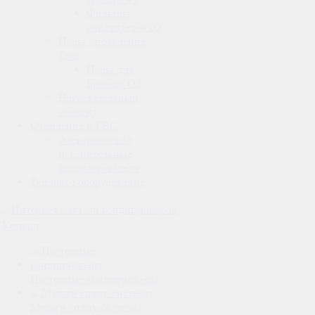
Фильтры
очистителей IQ
Пульт управления
Tion
Пульт для
Бризера O2
Нагревательный
элемент
Отопление и ГВС
Электрические
накопительные
водонагреватели
Тепловое оборудование
Каталог
Настенные кондиционеры
Мульти сплит-системы