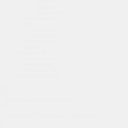
бризера 4S
Фильтры
очистителей IQ
Пульт управления
Tion
Пульт для
Бризера O2
Нагревательный
элемент
Отопление и ГВС
Электрические
накопительные
водонагреватели
Тепловое оборудование
Сравнение
0
В избранном
0
Корзина
0
0