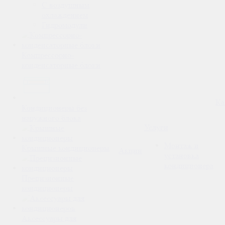
С воздушным
охлаждением
Гидромодули
Компрессорно-
конденсаторные блоки
Ка
Кондиционеры без
наружного блока
Услуги
Монтаж и
Крышные кондиционеры
Акции
установка
кондиционера
Прецизионные
кондиционеры
Аксессуары для