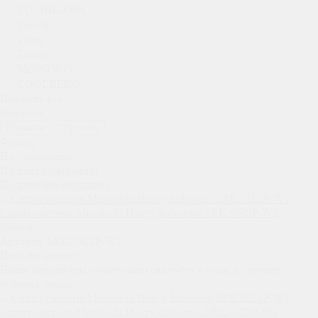
YOSHIKAWA
Ynovik
Yuetu
Zanussi
МОРОЗКО
СOOLBERG
Показать все
Показать
Сбросить
Фильтр
По умолчанию
По цене (убывание)
По цене (возрастание)
Сплит-система Mitsubishi Heavy Industries SRK50ZSP-W1
Много
Артикул: SRK50ZSP-W1
Цена по запросу
Наши менеджеры обязательно свяжутся с вами и уточнят
условия заказа
Сплит-система Mitsubishi Heavy Industries SRK35ZSP-W1