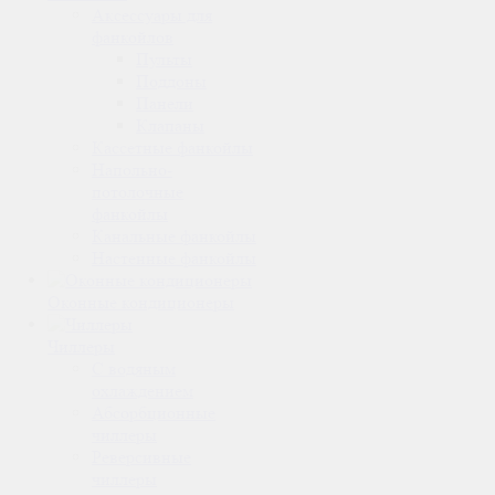
Аксессуары для
фанкойлов
Пульты
Поддоны
Панели
Клапаны
Кассетные фанкойлы
Напольно-
потолочные
фанкойлы
Канальные фанкойлы
Настенные фанкойлы
Оконные кондиционеры
Чиллеры
С водяным
охлаждением
Абсорбционные
чиллеры
Реверсивные
чиллеры