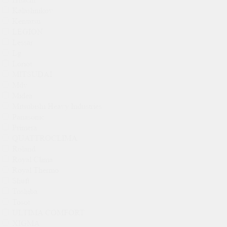
Kalashnikov
Kentatsu
LEGION
Lessar
Lg
Loriot
MITSUDAI
Mdv
Midea
Mitsubishi Heavy Industries
Panasonic
Primera
QUATTROCLIMA
Roland
Royal Clima
Royal Thermo
Shuft
Toshiba
Tosot
ULTIMA COMFORT
XIGMA