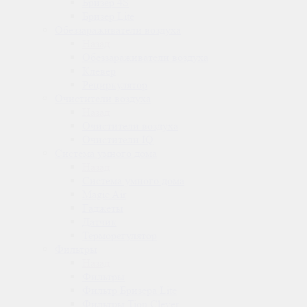
Бризер 4S
Бризер Lite
Обеззараживатели воздуха
Назад
Обеззараживатели воздуха
Клевер
Рециркулятор
Очистители воздуха
Назад
Очистители воздуха
Очистители IQ
Система умного дома
Назад
Система умного дома
Magic Air
Гаджеты
Датчик
Терморегулятор
Фильтры
Назад
Фильтры
Фильтр Бризера Lite
Фильтры Tion Clever