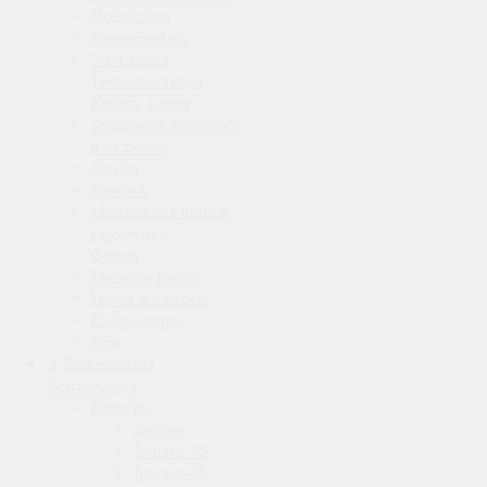
Подставки
Кронштейны
Электрика
Теплоизоляция
Кабель-канал
Защитные козырьки
и решетки
Ленты
Крепеж
Монтажная пена и
герметики
Фреон
Медные трубы
Гофра и клипсы
Виброопоры
Ещё
Вентиляция
Бризеры
Бризер
Бризер 3S
Бризер 4S