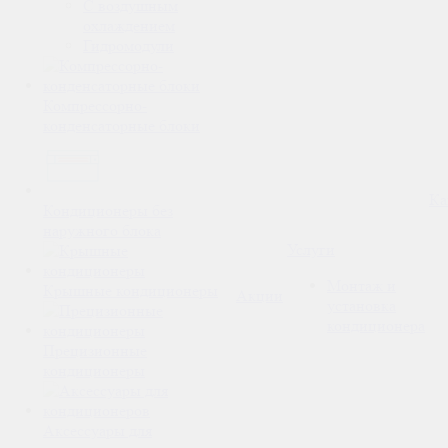
С воздушным
охлаждением
Гидромодули
Компрессорно-
конденсаторные блоки
Ка
Кондиционеры без
наружного блока
Услуги
Монтаж и
Крышные кондиционеры
Акции
установка
кондиционера
Прецизионные
кондиционеры
Аксессуары для