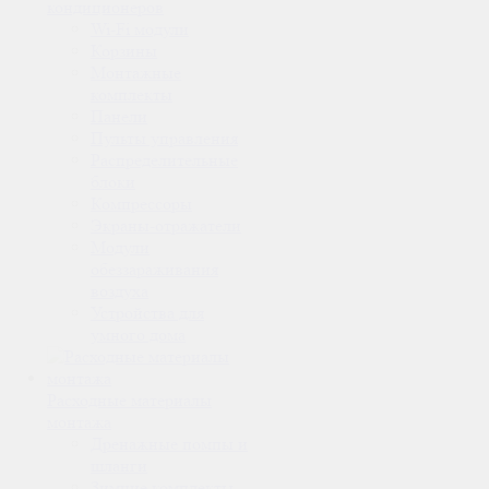
кондиционеров
Wi-Fi модули
Корзины
Монтажные
комплекты
Панели
Пульты управления
Распределительные
блоки
Компрессоры
Экраны-отражатели
Модули
обеззараживания
воздуха
Устройства для
умного дома
Расходные материалы
монтажа
Дренажные помпы и
шланги
Зимние комплекты