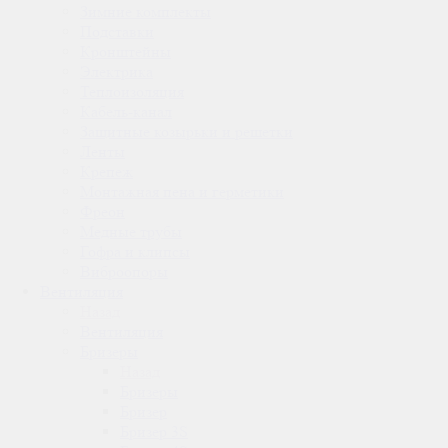
Зимние комплекты
Подставки
Кронштейны
Электрика
Теплоизоляция
Кабель-канал
Защитные козырьки и решетки
Ленты
Крепеж
Монтажная пена и герметики
Фреон
Медные трубы
Гофра и клипсы
Виброопоры
Вентиляция
Назад
Вентиляция
Бризеры
Назад
Бризеры
Бризер
Бризер 3S