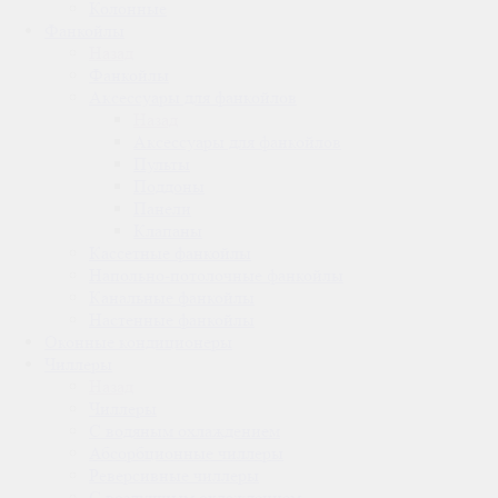
Колонные
Фанкойлы
Назад
Фанкойлы
Аксессуары для фанкойлов
Назад
Аксессуары для фанкойлов
Пульты
Поддоны
Панели
Клапаны
Кассетные фанкойлы
Напольно-потолочные фанкойлы
Канальные фанкойлы
Настенные фанкойлы
Оконные кондиционеры
Чиллеры
Назад
Чиллеры
С водяным охлаждением
Абсорбционные чиллеры
Реверсивные чиллеры
С воздушным охлаждением