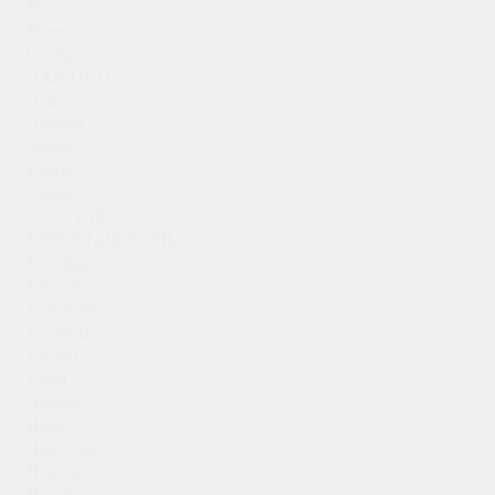
Bosch
Breeon
Coolup
DAICOND
Dahaci
Dahatsu
Daichi
Daikin
Denko
ECOSTAR
EXPERTAIR by ZILON
Ecoclima
Electrolux
Energolux
Eurohoff
Ferrum
Funai
Gorenje
Haier
High Life
Hisense
Hitachi