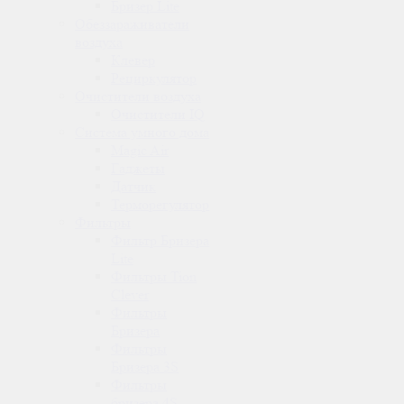
Бризер Lite
Обеззараживатели
воздуха
Клевер
Рециркулятор
Очистители воздуха
Очистители IQ
Система умного дома
Magic Air
Гаджеты
Датчик
Терморегулятор
Фильтры
Фильтр Бризера
Lite
Фильтры Tion
Clever
Фильтры
Бризера
Фильтры
Бризера 3S
Фильтры
бризера 4S