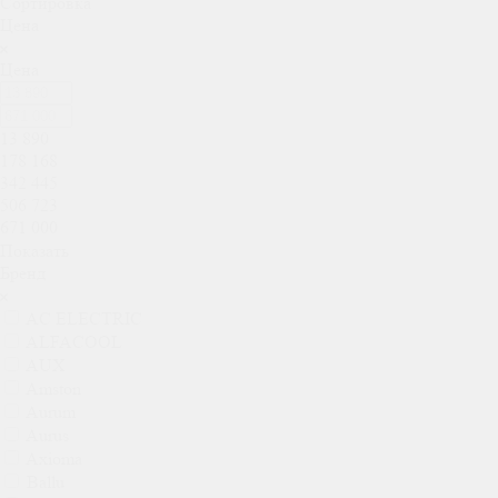
Сортировка
Цена
Цена
13 890
178 168
342 445
506 723
671 000
Показать
Бренд
AC ELECTRIC
ALFACOOL
AUX
Amston
Aurum
Aurus
Axioma
Ballu