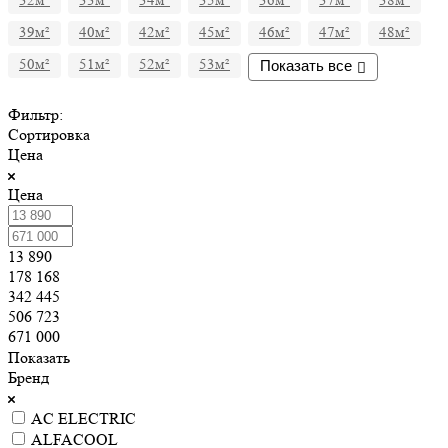
32м²
33м²
34м²
35м²
36м²
37м²
38м²
39м²
40м²
42м²
45м²
46м²
47м²
48м²
50м²
51м²
52м²
53м²
Показать все
Фильтр:
Сортировка
Цена
Цена
13 890
178 168
342 445
506 723
671 000
Показать
Бренд
AC ELECTRIC
ALFACOOL