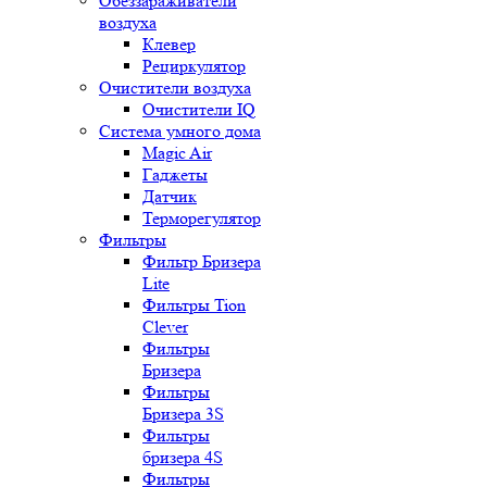
Обеззараживатели
воздуха
Клевер
Рециркулятор
Очистители воздуха
Очистители IQ
Система умного дома
Magic Air
Гаджеты
Датчик
Терморегулятор
Фильтры
Фильтр Бризера
Lite
Фильтры Tion
Clever
Фильтры
Бризера
Фильтры
Бризера 3S
Фильтры
бризера 4S
Фильтры