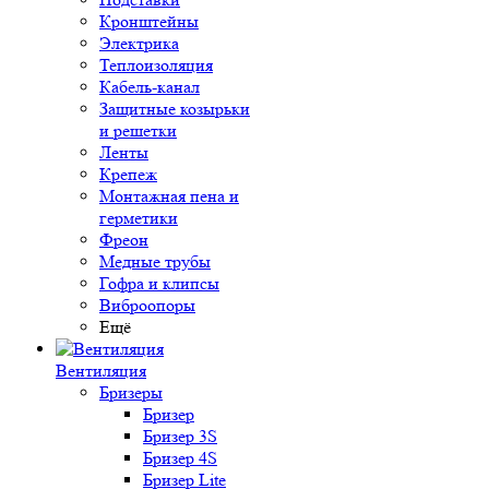
Кронштейны
Электрика
Теплоизоляция
Кабель-канал
Защитные козырьки
и решетки
Ленты
Крепеж
Монтажная пена и
герметики
Фреон
Медные трубы
Гофра и клипсы
Виброопоры
Ещё
Вентиляция
Бризеры
Бризер
Бризер 3S
Бризер 4S
Бризер Lite