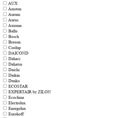
AUX
Amston
Aurum
Aurus
Axioma
Ballu
Bosch
Breeon
Coolup
DAICOND
Dahaci
Dahatsu
Daichi
Daikin
Denko
ECOSTAR
EXPERTAIR by ZILON
Ecoclima
Electrolux
Energolux
Eurohoff