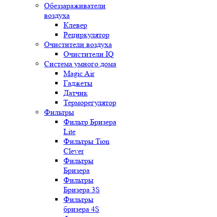
Обеззараживатели
воздуха
Клевер
Рециркулятор
Очистители воздуха
Очистители IQ
Система умного дома
Magic Air
Гаджеты
Датчик
Терморегулятор
Фильтры
Фильтр Бризера
Lite
Фильтры Tion
Clever
Фильтры
Бризера
Фильтры
Бризера 3S
Фильтры
бризера 4S