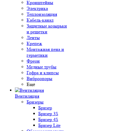
Кронштейны
Электрика
Теплоизоляция
Кабель-канал
Защитные козырьки
и решетки
Ленты
Крепеж
Монтажная пена и
герметики
Фреон
Медные трубы
Гофра и клипсы
Виброопоры
Ещё
Вентиляция
Бризеры
Бризер
Бризер 3S
Бризер 4S
Бризер Lite