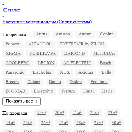
-
Каталог
-
Настенные кондиционеры (Сплит-системы)
По брендам:
Aurus
Amston
Aurum
Coolup
Primera
ALFACOOL
EXPERTAIR by ZILON
XIGMA
YOSHIKAWA
DAICOND
MITSUDAI
СOOLBERG
LEGION
AC ELECTRIC
Bosch
Panasonic
Electrolux
AUX
Axioma
Ballu
Breeon
Dahaci
Daichi
Daikin
Ecoclima
ECOSTAR
Energolux
Ferrum
Funai
Haier
Показать все
По площади:
15м²
20м²
21м²
22м²
23м²
24м²
25м²
26м²
27м²
28м²
29м²
30м²