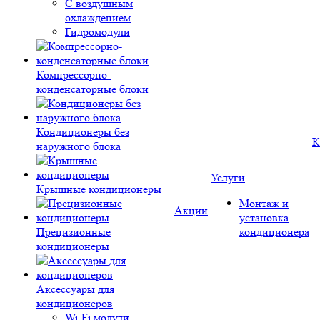
С воздушным
охлаждением
Гидромодули
Компрессорно-
конденсаторные блоки
Кондиционеры без
К
наружного блока
Услуги
Крышные кондиционеры
Монтаж и
Акции
установка
Прецизионные
кондиционера
кондиционеры
Аксессуары для
кондиционеров
Wi-Fi модули