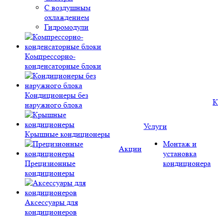
С воздушным
охлаждением
Гидромодули
Компрессорно-
конденсаторные блоки
Кондиционеры без
К
наружного блока
Услуги
Крышные кондиционеры
Монтаж и
Акции
установка
Прецизионные
кондиционера
кондиционеры
Аксессуары для
кондиционеров