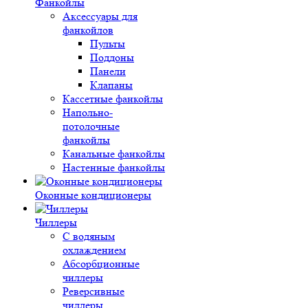
Фанкойлы
Аксессуары для
фанкойлов
Пульты
Поддоны
Панели
Клапаны
Кассетные фанкойлы
Напольно-
потолочные
фанкойлы
Канальные фанкойлы
Настенные фанкойлы
Оконные кондиционеры
Чиллеры
С водяным
охлаждением
Абсорбционные
чиллеры
Реверсивные
чиллеры