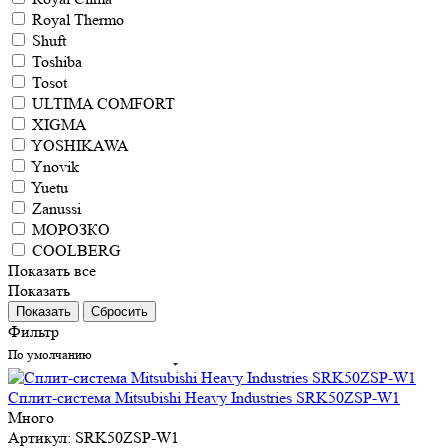
Royal Thermo
Shuft
Toshiba
Tosot
ULTIMA COMFORT
XIGMA
YOSHIKAWA
Ynovik
Yuetu
Zanussi
МОРОЗКО
СOOLBERG
Показать все
Показать
Сбросить
Фильтр
По умолчанию
Сплит-система Mitsubishi Heavy Industries SRK50ZSP-W1
Много
Артикул: SRK50ZSP-W1