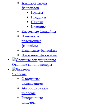
Аксессуары для
фанкойлов
Пульты
Поддоны
Панели
Клапаны
Кассетные фанкойлы
Напольно-
потолочные
фанкойлы
Канальные фанкойлы
Настенные фанкойлы
Оконные кондиционеры
Чиллеры
С водяным
охлаждением
Абсорбционные
чиллеры
Реверсивные
чиллеры