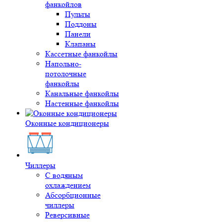
фанкойлов
Пульты
Поддоны
Панели
Клапаны
Кассетные фанкойлы
Напольно-
потолочные
фанкойлы
Канальные фанкойлы
Настенные фанкойлы
Оконные кондиционеры
Чиллеры
С водяным
охлаждением
Абсорбционные
чиллеры
Реверсивные