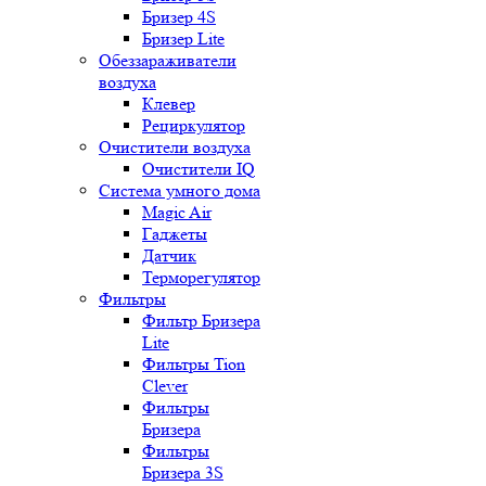
Бризер 4S
Бризер Lite
Обеззараживатели
воздуха
Клевер
Рециркулятор
Очистители воздуха
Очистители IQ
Система умного дома
Magic Air
Гаджеты
Датчик
Терморегулятор
Фильтры
Фильтр Бризера
Lite
Фильтры Tion
Clever
Фильтры
Бризера
Фильтры
Бризера 3S