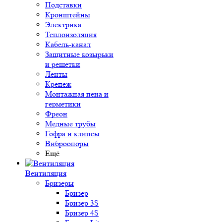
Подставки
Кронштейны
Электрика
Теплоизоляция
Кабель-канал
Защитные козырьки
и решетки
Ленты
Крепеж
Монтажная пена и
герметики
Фреон
Медные трубы
Гофра и клипсы
Виброопоры
Ещё
Вентиляция
Бризеры
Бризер
Бризер 3S
Бризер 4S