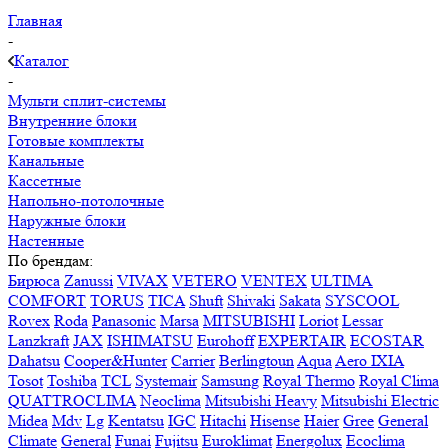
Главная
-
Каталог
-
Мульти сплит-системы
Внутренние блоки
Готовые комплекты
Канальные
Кассетные
Напольно-потолочные
Наружные блоки
Настенные
По брендам:
Бирюса
Zanussi
VIVAX
VETERO
VENTEX
ULTIMA
COMFORT
TORUS
TICA
Shuft
Shivaki
Sakata
SYSCOOL
Rovex
Roda
Panasonic
Marsa
MITSUBISHI
Loriot
Lessar
Lanzkraft
JAX
ISHIMATSU
Eurohoff
EXPERTAIR
ECOSTAR
Dahatsu
Cooper&Hunter
Carrier
Berlingtoun
Aqua
Aero IXIA
Tosot
Toshiba
TCL
Systemair
Samsung
Royal Thermo
Royal Clima
QUATTROCLIMA
Neoclima
Mitsubishi Heavy
Mitsubishi Electric
Midea
Mdv
Lg
Kentatsu
IGC
Hitachi
Hisense
Haier
Gree
General
Climate
General
Funai
Fujitsu
Euroklimat
Energolux
Ecoclima