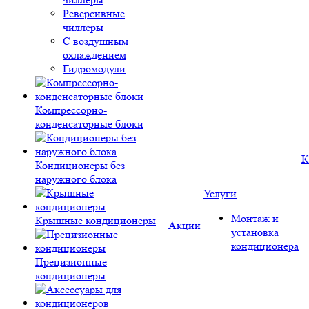
Реверсивные
чиллеры
С воздушным
охлаждением
Гидромодули
Компрессорно-
конденсаторные блоки
К
Кондиционеры без
наружного блока
Услуги
Монтаж и
Крышные кондиционеры
Акции
установка
кондиционера
Прецизионные
кондиционеры