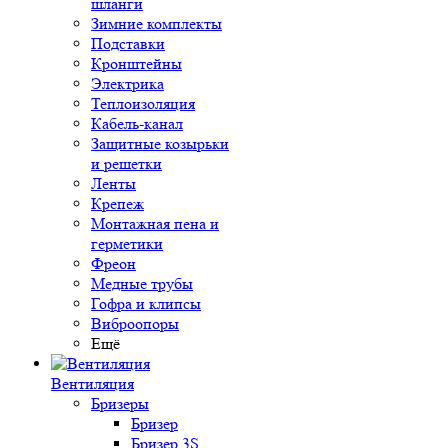
шланги
Зимние комплекты
Подставки
Кронштейны
Электрика
Теплоизоляция
Кабель-канал
Защитные козырьки
и решетки
Ленты
Крепеж
Монтажная пена и
герметики
Фреон
Медные трубы
Гофра и клипсы
Виброопоры
Ещё
Вентиляция
Бризеры
Бризер
Бризер 3S