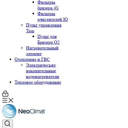
Фильтры
бризера 4S
Фильтры
очистителей IQ
Пульт управления
Tion
Пульт для
Бризера O2
Нагревательный
элемент
Отопление и ГВС
Электрические
накопительные
водонагреватели
Тепловое оборудование