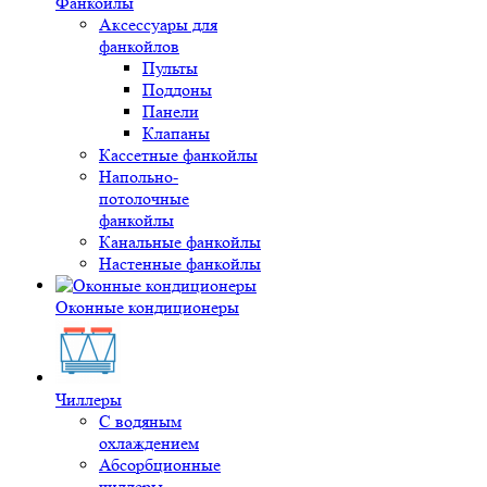
Фанкойлы
Аксессуары для
фанкойлов
Пульты
Поддоны
Панели
Клапаны
Кассетные фанкойлы
Напольно-
потолочные
фанкойлы
Канальные фанкойлы
Настенные фанкойлы
Оконные кондиционеры
Чиллеры
С водяным
охлаждением
Абсорбционные
чиллеры