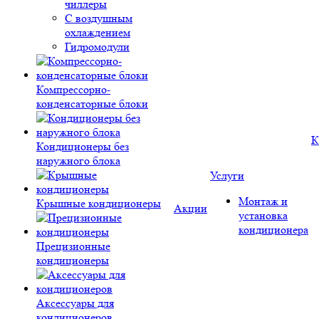
чиллеры
С воздушным
охлаждением
Гидромодули
Компрессорно-
конденсаторные блоки
К
Кондиционеры без
наружного блока
Услуги
Монтаж и
Крышные кондиционеры
Акции
установка
кондиционера
Прецизионные
кондиционеры
Аксессуары для
кондиционеров