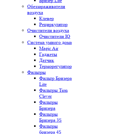
Бризер Lite
Обеззараживатели
воздуха
Клевер
Рециркулятор
Очистители воздуха
Очистители IQ
Система умного дома
Magic Air
Гаджеты
Датчик
Терморегулятор
Фильтры
Фильтр Бризера
Lite
Фильтры Tion
Clever
Фильтры
Бризера
Фильтры
Бризера 3S
Фильтры
бризера 4S