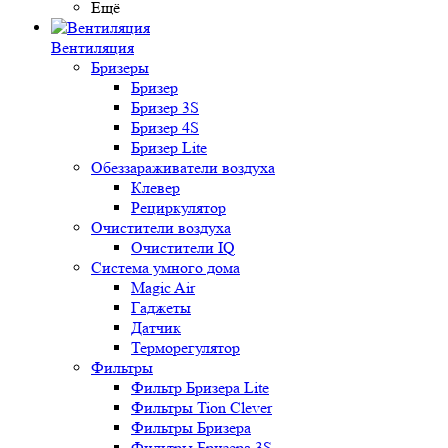
Ещё
Вентиляция
Бризеры
Бризер
Бризер 3S
Бризер 4S
Бризер Lite
Обеззараживатели воздуха
Клевер
Рециркулятор
Очистители воздуха
Очистители IQ
Система умного дома
Magic Air
Гаджеты
Датчик
Терморегулятор
Фильтры
Фильтр Бризера Lite
Фильтры Tion Clever
Фильтры Бризера
Фильтры Бризера 3S