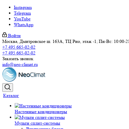
Instagram
Telegram
YouTube
WhatsApp
Войти
Москва, Дмитровское ш. 163А, ТЦ Рио, этаж -1; Пн-Вс: 10:00-2
+7 495 665-02-02
+7 495 665-02-02
Заказать звонок
info@neo-climat.ru
Каталог
Настенные кондиционеры
Мульти сплит-системы
Внутренние блоки