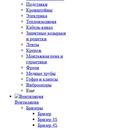
Подставки
Кронштейны
Электрика
Теплоизоляция
Кабель-канал
Защитные козырьки
и решетки
Ленты
Крепеж
Монтажная пена и
герметики
Фреон
Медные трубы
Гофра и клипсы
Виброопоры
Ещё
Вентиляция
Бризеры
Бризер
Бризер 3S
Бризер 4S