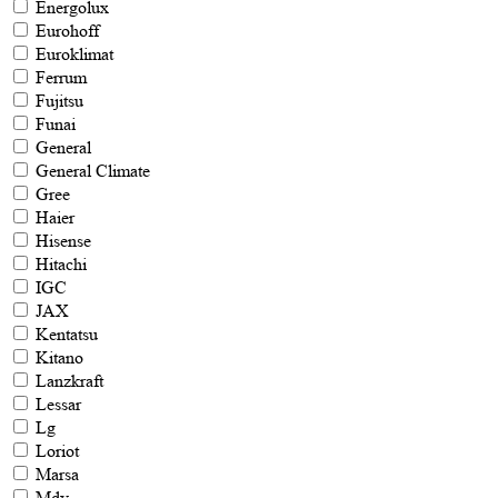
Energolux
Eurohoff
Euroklimat
Ferrum
Fujitsu
Funai
General
General Climate
Gree
Haier
Hisense
Hitachi
IGC
JAX
Kentatsu
Kitano
Lanzkraft
Lessar
Lg
Loriot
Marsa
Mdv