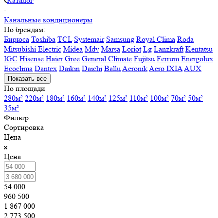
Каталог
-
Канальные кондиционеры
По брендам:
Бирюса
Toshiba
TCL
Systemair
Samsung
Royal Clima
Roda
Mitsubishi Electric
Midea
Mdv
Marsa
Loriot
Lg
Lanzkraft
Kentatsu
IGC
Hisense
Haier
Gree
General Climate
Fujitsu
Ferrum
Energolux
Ecoclima
Dantex
Daikin
Daichi
Ballu
Aeronik
Aero IXIA
AUX
Показать все
По площади
280м²
220м²
180м²
160м²
140м²
125м²
110м²
100м²
70м²
50м²
35м²
Фильтр:
Сортировка
Цена
Цена
54 000
960 500
1 867 000
2 773 500