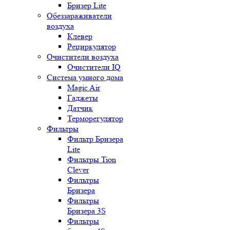
Бризер Lite
Обеззараживатели
воздуха
Клевер
Рециркулятор
Очистители воздуха
Очистители IQ
Система умного дома
Magic Air
Гаджеты
Датчик
Терморегулятор
Фильтры
Фильтр Бризера
Lite
Фильтры Tion
Clever
Фильтры
Бризера
Фильтры
Бризера 3S
Фильтры