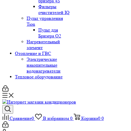
бризера 4S
Фильтры
очистителей IQ
Пульт управления
Tion
Пульт для
Бризера O2
Нагревательный
элемент
Отопление и ГВС
Электрические
накопительные
водонагреватели
Тепловое оборудование
Сравнение
0
В избранном
0
Корзина
0
0