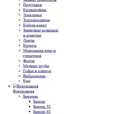
Подставки
Кронштейны
Электрика
Теплоизоляция
Кабель-канал
Защитные козырьки
и решетки
Ленты
Крепеж
Монтажная пена и
герметики
Фреон
Медные трубы
Гофра и клипсы
Виброопоры
Ещё
Вентиляция
Бризеры
Бризер
Бризер 3S
Бризер 4S