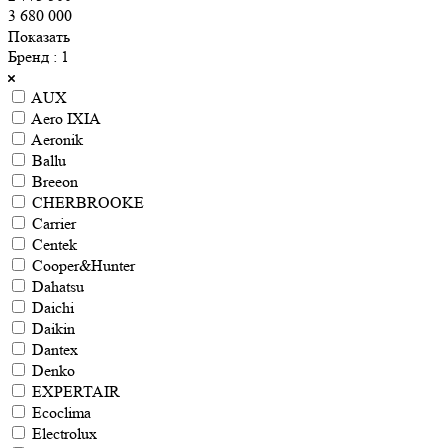
3 680 000
Показать
Бренд
: 1
AUX
Aero IXIA
Aeronik
Ballu
Breeon
CHERBROOKE
Carrier
Centek
Cooper&Hunter
Dahatsu
Daichi
Daikin
Dantex
Denko
EXPERTAIR
Ecoclima
Electrolux