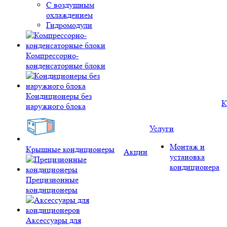
С воздушным
охлаждением
Гидромодули
Компрессорно-
конденсаторные блоки
Кондиционеры без
К
наружного блока
Услуги
Монтаж и
Крышные кондиционеры
Акции
установка
кондиционера
Прецизионные
кондиционеры
Аксессуары для