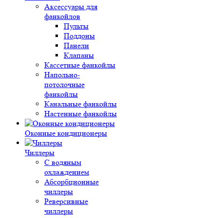
Аксессуары для
фанкойлов
Пульты
Поддоны
Панели
Клапаны
Кассетные фанкойлы
Напольно-
потолочные
фанкойлы
Канальные фанкойлы
Настенные фанкойлы
Оконные кондиционеры
Чиллеры
С водяным
охлаждением
Абсорбционные
чиллеры
Реверсивные
чиллеры