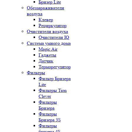
Бризер Lite
Обеззараживатели
воздуха
Клевер
Рециркулятор
Очистители воздуха
Очистители IQ
Система умного дома
Magic Air
Гаджеты
Датчик
Терморегулятор
Фильтры
Фильтр Бризера
Lite
Фильтры Tion
Clever
Фильтры
Бризера
Фильтры
Бризера 3S
Фильтры
бризера 4S