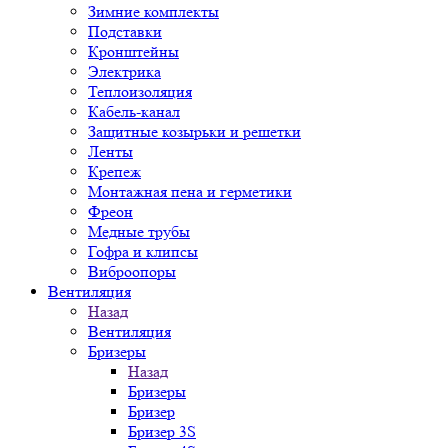
Зимние комплекты
Подставки
Кронштейны
Электрика
Теплоизоляция
Кабель-канал
Защитные козырьки и решетки
Ленты
Крепеж
Монтажная пена и герметики
Фреон
Медные трубы
Гофра и клипсы
Виброопоры
Вентиляция
Назад
Вентиляция
Бризеры
Назад
Бризеры
Бризер
Бризер 3S