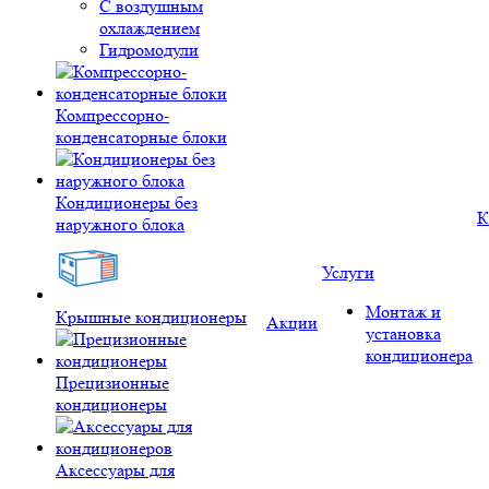
С воздушным
охлаждением
Гидромодули
Компрессорно-
конденсаторные блоки
Кондиционеры без
К
наружного блока
Услуги
Монтаж и
Крышные кондиционеры
Акции
установка
кондиционера
Прецизионные
кондиционеры
Аксессуары для