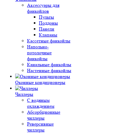
Аксессуары для
фанкойлов
Пульты
Поддоны
Панели
Клапаны
Кассетные фанкойлы
Напольно-
потолочные
фанкойлы
Канальные фанкойлы
Настенные фанкойлы
Оконные кондиционеры
Чиллеры
С водяным
охлаждением
Абсорбционные
чиллеры
Реверсивные
чиллеры