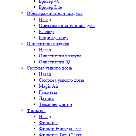
Бризер 4S
Бризер Lite
Обеззараживатели воздуха
Назад
Обеззараживатели воздуха
Клевер
Рециркулятор
Очистители воздуха
Назад
Очистители воздуха
Очистители IQ
Система умного дома
Назад
Система умного дома
Magic Air
Гаджеты
Датчик
Терморегулятор
Фильтры
Назад
Фильтры
Фильтр Бризера Lite
Фильтры Tion Clever